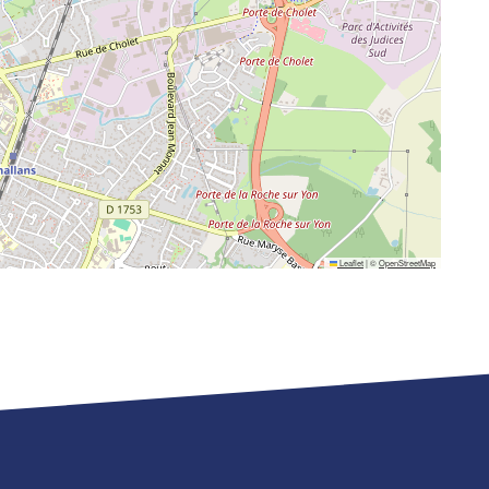
Leaflet
|
©
OpenStreetMap