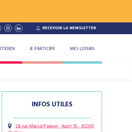
RECEVOIR
LA NEWSLETTER
ien
Lien
Lien
ers
vers
vers
le
le
e
haîne
compte
compte
ok
outube
Instagram
Linkedin
TIDIEN
JE PARTICIPE
MES LOISIRS
INFOS UTILES
28 rue Marcel Pagnol - Appt 15 - 85300