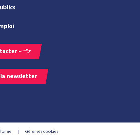
ublics
mploi
tacter
 la newsletter
onforme
Gérer ses cookies