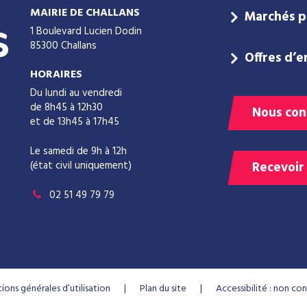
MAIRIE DE CHALLANS
Marchés p
1 Boulevard Lucien Dodin
85300 Challans
Offres d’e
HORAIRES
Du lundi au vendredi
de 8h45 à 12h30
Nous con
et de 13h45 à 17h45
Le samedi de 9h à 12h
(état civil uniquement)
Recevoir
02 51 49 79 79
ions générales d’utilisation
Plan du site
Accessibilité : non c