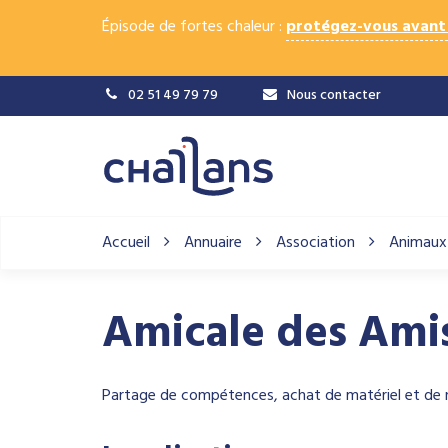
Gestion des traceurs
Épisode de fortes chaleur :
protégez-vous avant 
02 51 49 79 79
Nous contacter
Accueil
Annuaire
Association
Animaux
Amicale des Ami
Partage de compétences, achat de matériel et de 