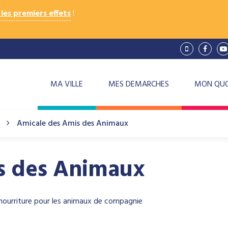
les premiers effets
!
Lien
Lien
L
vers
vers
v
le
le
la
compte
compt
c
Vimeo
Facebo
Y
MA VILLE
MES DEMARCHES
MON QUO
Amicale des Amis des Animaux
s des Animaux
nourriture pour les animaux de compagnie