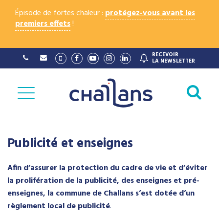
Gestion des traceurs
Épisode de fortes chaleur :
protégez-vous avant les
premiers effets
!
RECEVOIR
Lien
Lien
Lien
Lien
Lien
LA NEWSLETTER
vers
vers
vers
vers
vers
le
le
la
le
le
compte
compte
chaîne
compte
compte
Al
Vimeo
Facebook
Youtube
Instagram
Linkedin
à
la
re
Publicité et enseignes
Afin d’assurer la protection du cadre de vie et d’éviter
la prolifération de la publicité, des enseignes et pré-
enseignes, la commune de Challans s’est dotée d’un
règlement local de publicité
.