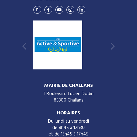
Lien
Lien
Lien
Lien
Lien
vers
vers
vers
vers
vers
le
le
la
le
le
compte
compte
chaîne
compte
compte
Vimeo
Facebook
Youtube
Instagram
Linkedin
MAIRIE DE CHALLANS
1 Boulevard Lucien Dodin
85300 Challans
HORAIRES
Du lundi au vendredi
de 8h45 à 12h30
et de 13h45 à 17h45