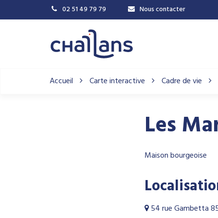
Gestion des traceurs
02 51 49 79 79
Nous contacter
Accueil
Carte interactive
Cadre de vie
Les Mar
Maison bourgeoise
Localisati
54 rue Gambetta 85