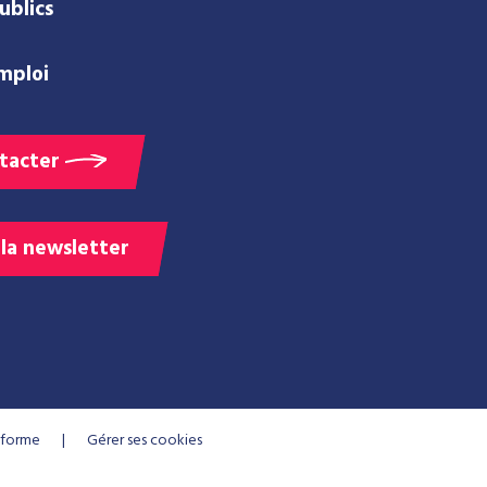
ublics
mploi
tacter
 la newsletter
onforme
Gérer ses cookies