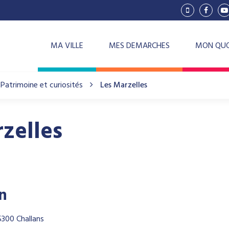
Lien
Lien
L
vers
vers
v
le
le
la
compte
compt
c
Vimeo
Facebo
Y
MA VILLE
MES DEMARCHES
MON QUO
Patrimoine et curiosités
Les Marzelles
zelles
on
300 Challans