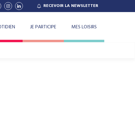
RECEVOIR
LA NEWSLETTER
ien
Lien
Lien
ers
vers
vers
le
le
e
haîne
compte
compte
ok
outube
Instagram
Linkedin
TIDIEN
JE PARTICIPE
MES LOISIRS