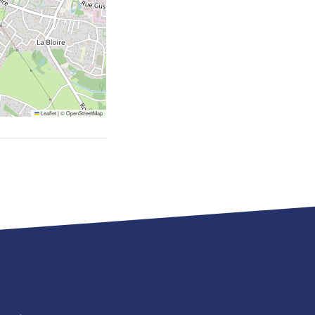
Leaflet
|
©
OpenStreetMap