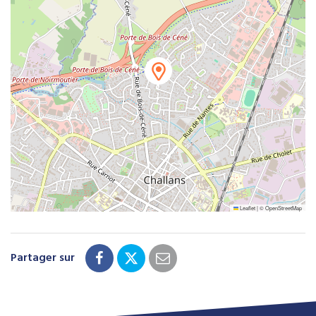
Leaflet
|
©
OpenStreetMap
Partager sur