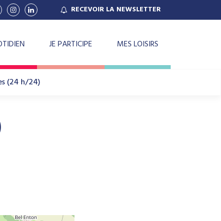
RECEVOIR
LA NEWSLETTER
ien
Lien
Lien
ers
vers
vers
le
le
e
haîne
compte
compte
ok
outube
Instagram
Linkedin
TIDIEN
JE PARTICIPE
MES LOISIRS
les (24 h/24)
)