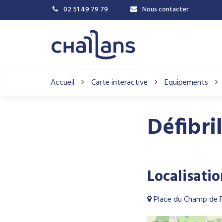
Gestion des traceurs
02 51 49 79 79
Nous contacter
Accueil
Carte interactive
Equipements
Défibri
Localisati
Place du Champ de F