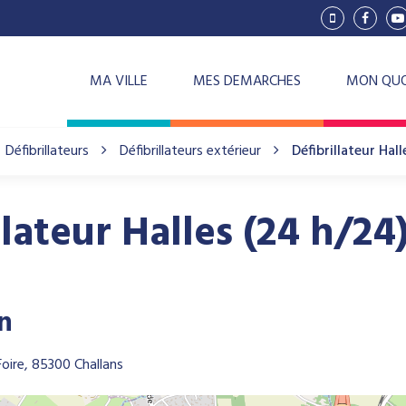
Lien
Lien
L
vers
vers
v
le
le
la
compte
compt
c
Vimeo
Facebo
Y
MA VILLE
MES DEMARCHES
MON QUO
Défibrillateurs
Défibrillateurs extérieur
Défibrillateur Hal
llateur Halles (24 h/24
on
oire, 85300 Challans