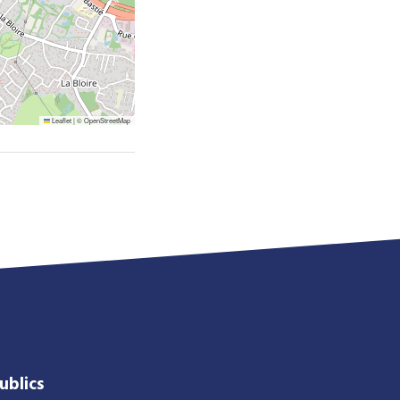
Leaflet
|
©
OpenStreetMap
ublics