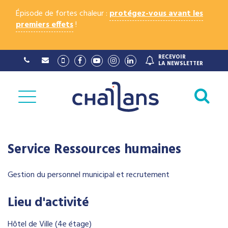
Gestion des traceurs
Épisode de fortes chaleur :
protégez-vous avant les
premiers effets
!
RECEVOIR
Lien
Lien
Lien
Lien
Lien
LA NEWSLETTER
vers
vers
vers
vers
vers
le
le
la
le
le
compte
compte
chaîne
compte
compte
Al
Vimeo
Facebook
Youtube
Instagram
Linkedin
à
la
re
Service Ressources humaines
Gestion du personnel municipal et recrutement
Lieu d'activité
Hôtel de Ville (4e étage)