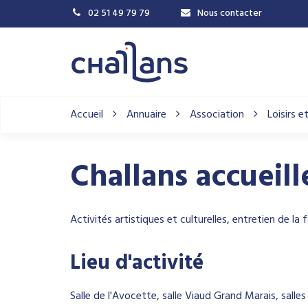
Gestion des traceurs
02 51 49 79 79
Nous contacter
Accueil
Annuaire
Association
Loisirs 
Challans accueill
Activités artistiques et culturelles, entretien de l
Lieu d'activité
Salle de l'Avocette, salle Viaud Grand Marais, salle