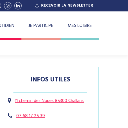
RECEVOIR
LA NEWSLETTER
ien
Lien
Lien
ers
vers
vers
le
le
e
haîne
compte
compte
ok
outube
Instagram
Linkedin
TIDIEN
JE PARTICIPE
MES LOISIRS
INFOS UTILES
11 chemin des Noues 85300 Challans
07 68 17 25 39