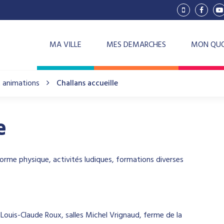
Lien
Lien
L
vers
vers
v
le
le
la
compte
compt
c
Vimeo
Facebo
Y
MA VILLE
MES DEMARCHES
MON QUO
et animations
Challans accueille
e
a forme physique, activités ludiques, formations diverses
s Louis-Claude Roux, salles Michel Vrignaud, ferme de la