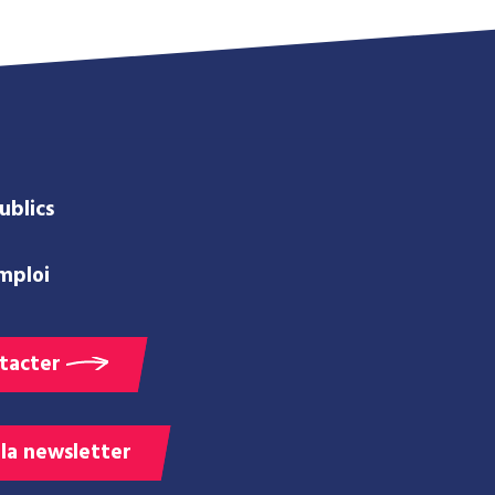
ublics
mploi
tacter
 la newsletter