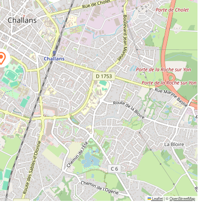
Leaflet
|
©
OpenStreetMap