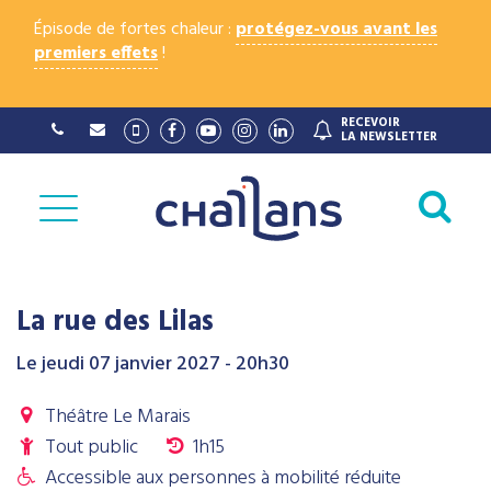
Gestion des traceurs
Épisode de fortes chaleur :
protégez-vous avant les
premiers effets
!
RECEVOIR
Lien
Lien
Lien
Lien
Lien
LA NEWSLETTER
vers
vers
vers
vers
vers
le
le
la
le
le
compte
compte
chaîne
compte
compte
Al
Vimeo
Facebook
Youtube
Instagram
Linkedin
à
la
re
La rue des Lilas
Le
jeudi 07
janvier
2027
- 20h30
Théâtre Le Marais
Tout public
1h15
Accessible aux personnes à mobilité réduite